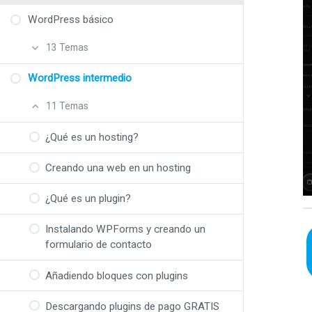
WordPress básico
13 Temas
WordPress intermedio
¿Qué es WordPress y para qué sirve?
11 Temas
Diferencia entre WordPress.com y
WordPress.org
¿Qué es un hosting?
Creando una web en WordPress.com
Creando una web en un hosting
¿Qué es un post?
¿Qué es un plugin?
Creando posts
Instalando WPForms y creando un
formulario de contacto
Conociendo los bloques de WordPress
Añadiendo bloques con plugins
¿Qué son los patrones?
Descargando plugins de pago GRATIS
¿Qué es una página?