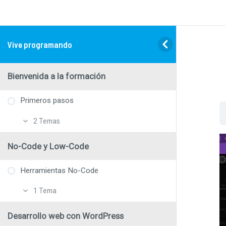
Vive programando
Bienvenida a la formación
Primeros pasos
2 Temas
Bienvenida a la formación
No-Code y Low-Code
Cómo organizar tu aprendizaje
Herramientas No-Code
1 Tema
Creando páginas web con Jimdo
Desarrollo web con WordPress