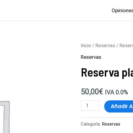
Opinione
Reserva
Inicio
/
Reservas
/ Reser
plaza
Reservas
-
Reserva pl
Vive
Programando
50,00
€
cantidad
IVA 0.0%
Añadir A
Categoría:
Reservas